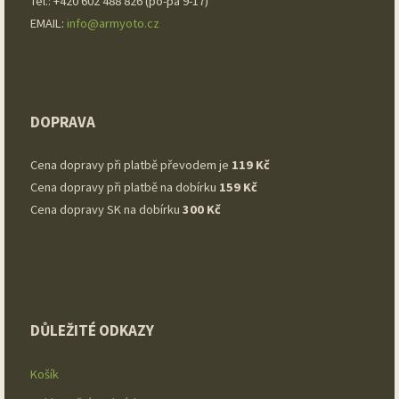
Tel.: +420 602 488 826 (po-pá 9-17)
EMAIL:
info@armyoto.cz
DOPRAVA
Cena dopravy při platbě převodem je
119 Kč
Cena dopravy při platbě na dobírku
159 Kč
Cena dopravy SK na dobírku
300 Kč
DŮLEŽITÉ ODKAZY
Košík