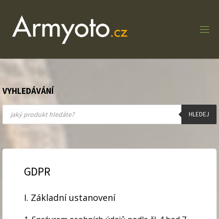
Skip
to
content
VYHLEDÁVÁNÍ
Products
search
HLEDEJ
GDPR
I. Základní ustanovení