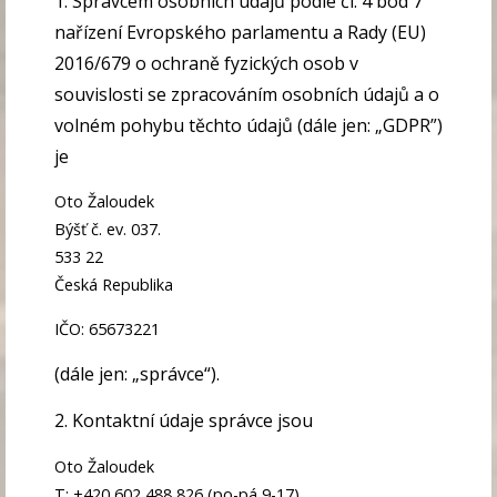
1. Správcem osobních údajů podle čl. 4 bod 7
nařízení Evropského parlamentu a Rady (EU)
2016/679 o ochraně fyzických osob v
souvislosti se zpracováním osobních údajů a o
volném pohybu těchto údajů (dále jen: „
GDPR
”)
je
Oto Žaloudek
Býšť č. ev. 037.
533 22
Česká Republika
IČO: 65673221
(dále jen: „
správce
“).
2. Kontaktní údaje správce jsou
Oto Žaloudek
T: +420 602 488 826 (po-pá 9-17)