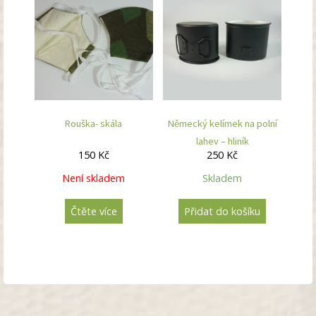
Rouška- skála
Německý kelímek na polní
lahev – hliník
150
Kč
250
Kč
Není skladem
Skladem
Čtěte více
Přidat do košíku