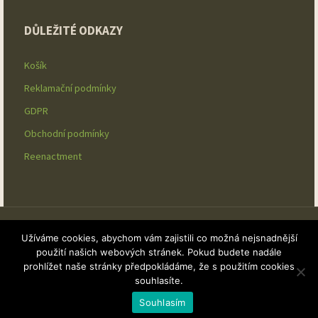
DŮLEŽITÉ ODKAZY
Košík
Reklamační podmínky
GDPR
Obchodní podmínky
Reenactment
Užíváme cookies, abychom vám zajistili co možná nejsnadnější
Reenactment ©2020 ArmyOto.cz - online armyshop / design
Pavel
použití našich webových stránek. Pokud budete nadále
Kovanda
prohlížet naše stránky předpokládáme, že s použitím cookies
souhlasíte.
Souhlasím
Powered by
Fluida
&
WordPress.