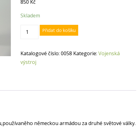
850
Kč
Skladem
Německé
Přidat do košíku
pouzdro
na
Katalogové číslo:
0058
Kategorie:
Vojenská
plynovou
výstroj
masku
množství
u,používaněho německou armádou za druhé světové války.