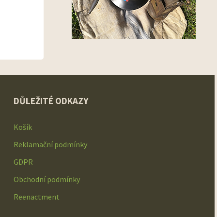
DŮLEŽITÉ ODKAZY
Košík
Reklamační podmínky
GDPR
Obchodní podmínky
Reenactment