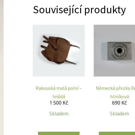
Související produkty
Rakouská malá polní –
Německá přezka R
hnědá
hliníková
1 500
Kč
690
Kč
Skladem
Skladem